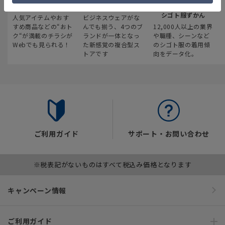
最新のお買い得情報
スーツスクエア
みんなの
シゴト服ずかん
人気アイテムやおす
ビジネスウェアがな
すめ商品などの“おト
んでも揃う、4つのブ
12,000人以上の業界
ク“が満載のチラシが
ランドが一体となっ
や職種、シーンなど
Webでも見られる！
た新感覚の複合型ス
のシゴト服の着用傾
トアです
向をデータ化。
ご利用ガイド
サポート・お問い合わせ
※税表記がないものはすべて税込み価格となります
キャンペーン情報
ご利用ガイド