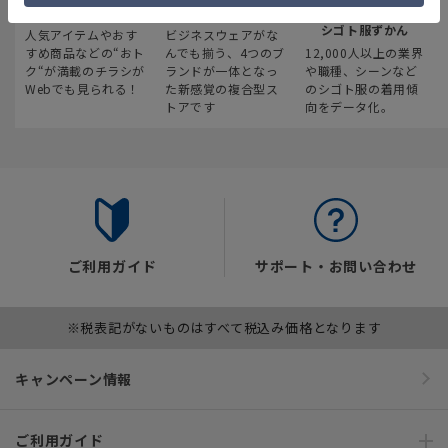
最新のお買い得情報
スーツスクエア
みんなの
シゴト服ずかん
人気アイテムやおす
ビジネスウェアがな
すめ商品などの“おト
んでも揃う、4つのブ
12,000人以上の業界
ク“が満載のチラシが
ランドが一体となっ
や職種、シーンなど
Webでも見られる！
た新感覚の複合型ス
のシゴト服の着用傾
トアです
向をデータ化。
ご利用ガイド
サポート・お問い合わせ
※税表記がないものはすべて税込み価格となります
キャンペーン情報
ご利用ガイド