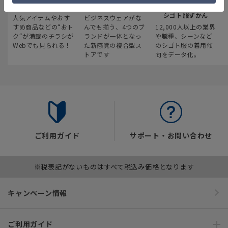
最新のお買い得情報
スーツスクエア
みんなの
シゴト服ずかん
人気アイテムやおす
ビジネスウェアがな
すめ商品などの“おト
んでも揃う、4つのブ
12,000人以上の業界
ク“が満載のチラシが
ランドが一体となっ
や職種、シーンなど
Webでも見られる！
た新感覚の複合型ス
のシゴト服の着用傾
トアです
向をデータ化。
ご利用ガイド
サポート・お問い合わせ
※税表記がないものはすべて税込み価格となります
キャンペーン情報
ご利用ガイド