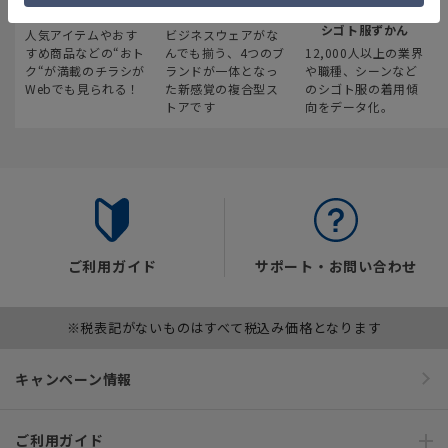
最新のお買い得情報
スーツスクエア
みんなの
シゴト服ずかん
人気アイテムやおす
ビジネスウェアがな
すめ商品などの“おト
んでも揃う、4つのブ
12,000人以上の業界
ク“が満載のチラシが
ランドが一体となっ
や職種、シーンなど
Webでも見られる！
た新感覚の複合型ス
のシゴト服の着用傾
トアです
向をデータ化。
ご利用ガイド
サポート・お問い合わせ
※税表記がないものはすべて税込み価格となります
キャンペーン情報
ご利用ガイド