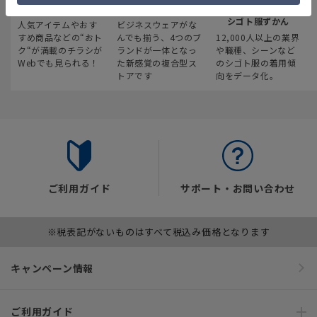
最新のお買い得情報
スーツスクエア
みんなの
シゴト服ずかん
人気アイテムやおす
ビジネスウェアがな
すめ商品などの“おト
んでも揃う、4つのブ
12,000人以上の業界
ク“が満載のチラシが
ランドが一体となっ
や職種、シーンなど
Webでも見られる！
た新感覚の複合型ス
のシゴト服の着用傾
トアです
向をデータ化。
ご利用ガイド
サポート・お問い合わせ
※税表記がないものはすべて税込み価格となります
キャンペーン情報
ご利用ガイド