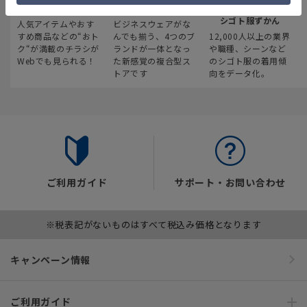
最新のお買い得情報
スーツスクエア
みんなの
シゴト服ずかん
人気アイテムやおす
ビジネスウェアがな
すめ商品などの“おト
んでも揃う、4つのブ
12,000人以上の業界
ク“が満載のチラシが
ランドが一体となっ
や職種、シーンなど
Webでも見られる！
た新感覚の複合型ス
のシゴト服の着用傾
トアです
向をデータ化。
ご利用ガイド
サポート・お問い合わせ
※税表記がないものはすべて税込み価格となります
キャンペーン情報
ご利用ガイド