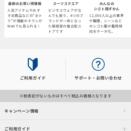
最新のお買い得情報
スーツスクエア
みんなの
シゴト服ずかん
人気アイテムやおす
ビジネスウェアがな
すめ商品などの“おト
んでも揃う、4つのブ
12,000人以上の業界
ク“が満載のチラシが
ランドが一体となっ
や職種、シーンなど
Webでも見られる！
た新感覚の複合型ス
のシゴト服の着用傾
トアです
向をデータ化。
ご利用ガイド
サポート・お問い合わせ
※税表記がないものはすべて税込み価格となります
キャンペーン情報
ご利用ガイド