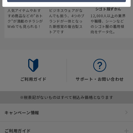
最新のお買い得情報
スーツスクエア
みんなの
シゴト服ずかん
人気アイテムやおす
ビジネスウェアがな
すめ商品などの“おト
んでも揃う、4つのブ
12,000人以上の業界
ク“が満載のチラシが
ランドが一体となっ
や職種、シーンなど
Webでも見られる！
た新感覚の複合型ス
のシゴト服の着用傾
トアです
向をデータ化。
ご利用ガイド
サポート・お問い合わせ
※税表記がないものはすべて税込み価格となります
キャンペーン情報
ご利用ガイド