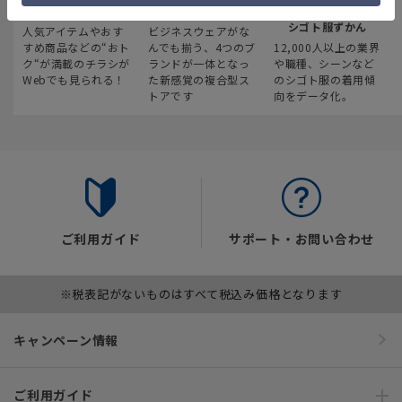
最新のお買い得情報
スーツスクエア
みんなの
シゴト服ずかん
人気アイテムやおす
ビジネスウェアがな
すめ商品などの“おト
んでも揃う、4つのブ
12,000人以上の業界
ク“が満載のチラシが
ランドが一体となっ
や職種、シーンなど
Webでも見られる！
た新感覚の複合型ス
のシゴト服の着用傾
トアです
向をデータ化。
ご利用ガイド
サポート・お問い合わせ
※税表記がないものはすべて税込み価格となります
キャンペーン情報
ご利用ガイド