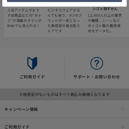
最新のお買い得情報
スーツスクエア
みんなの
シゴト服ずかん
人気アイテムやおす
ビジネスウェアがな
すめ商品などの“おト
んでも揃う、4つのブ
12,000人以上の業界
ク“が満載のチラシが
ランドが一体となっ
や職種、シーンなど
Webでも見られる！
た新感覚の複合型ス
のシゴト服の着用傾
トアです
向をデータ化。
ご利用ガイド
サポート・お問い合わせ
※税表記がないものはすべて税込み価格となります
キャンペーン情報
ご利用ガイド