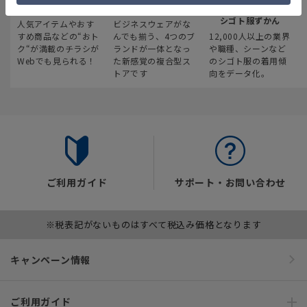
最新のお買い得情報
スーツスクエア
みんなの
シゴト服ずかん
人気アイテムやおす
ビジネスウェアがな
すめ商品などの“おト
んでも揃う、4つのブ
12,000人以上の業界
ク“が満載のチラシが
ランドが一体となっ
や職種、シーンなど
Webでも見られる！
た新感覚の複合型ス
のシゴト服の着用傾
トアです
向をデータ化。
ご利用ガイド
サポート・お問い合わせ
※税表記がないものはすべて税込み価格となります
キャンペーン情報
ご利用ガイド