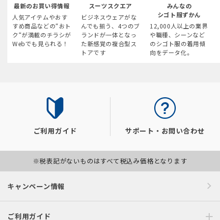
最新のお買い得情報
スーツスクエア
みんなの
シゴト服ずかん
人気アイテムやおす
ビジネスウェアがな
すめ商品などの“おト
んでも揃う、4つのブ
12,000人以上の業界
ク“が満載のチラシが
ランドが一体となっ
や職種、シーンなど
Webでも見られる！
た新感覚の複合型ス
のシゴト服の着用傾
トアです
向をデータ化。
ご利用ガイド
サポート・お問い合わせ
※税表記がないものはすべて税込み価格となります
キャンペーン情報
ご利用ガイド