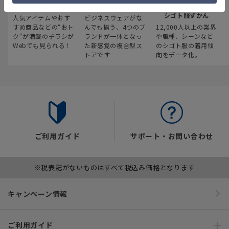
最新のお買い得情報
スーツスクエア
みんなの
シゴト服ずかん
人気アイテムやおす
ビジネスウェアがな
すめ商品などの“おト
んでも揃う、4つのブ
12,000人以上の業界
ク“が満載のチラシが
ランドが一体となっ
や職種、シーンなど
Webでも見られる！
た新感覚の複合型ス
のシゴト服の着用傾
トアです
向をデータ化。
ご利用ガイド
サポート・お問い合わせ
※税表記がないものはすべて税込み価格となります
キャンペーン情報
ご利用ガイド