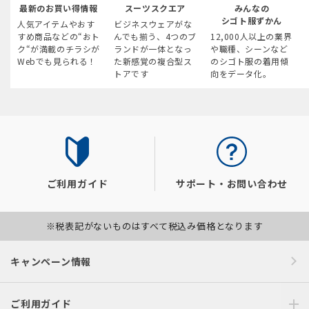
最新のお買い得情報
スーツスクエア
みんなの
シゴト服ずかん
人気アイテムやおす
ビジネスウェアがな
すめ商品などの“おト
んでも揃う、4つのブ
12,000人以上の業界
ク“が満載のチラシが
ランドが一体となっ
や職種、シーンなど
Webでも見られる！
た新感覚の複合型ス
のシゴト服の着用傾
トアです
向をデータ化。
ご利用ガイド
サポート・お問い合わせ
※税表記がないものはすべて税込み価格となります
キャンペーン情報
ご利用ガイド