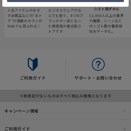
最新のお買い得情報
スーツスクエア
みんなの
シゴト服ずかん
人気アイテムやおす
ビジネスウェアがな
すめ商品などの“おト
んでも揃う、4つのブ
12,000人以上の業界
ク“が満載のチラシが
ランドが一体となっ
や職種、シーンなど
Webでも見られる！
た新感覚の複合型ス
のシゴト服の着用傾
トアです
向をデータ化。
ご利用ガイド
サポート・お問い合わせ
※税表記がないものはすべて税込み価格となります
キャンペーン情報
ご利用ガイド