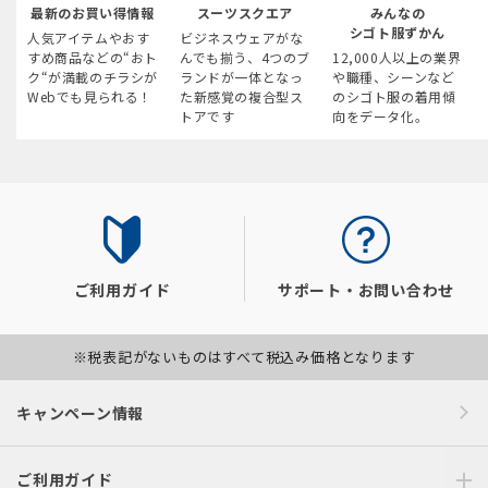
最新のお買い得情報
スーツスクエア
みんなの
シゴト服ずかん
人気アイテムやおす
ビジネスウェアがな
すめ商品などの“おト
んでも揃う、4つのブ
12,000人以上の業界
ク“が満載のチラシが
ランドが一体となっ
や職種、シーンなど
Webでも見られる！
た新感覚の複合型ス
のシゴト服の着用傾
トアです
向をデータ化。
ご利用ガイド
サポート・お問い合わせ
※税表記がないものはすべて税込み価格となります
キャンペーン情報
ご利用ガイド