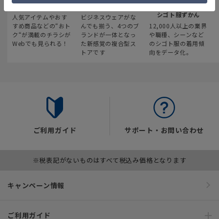
最新のお買い得情報
スーツスクエア
みんなの
シゴト服ずかん
人気アイテムやおす
ビジネスウェアがな
すめ商品などの“おト
んでも揃う、4つのブ
12,000人以上の業界
ク“が満載のチラシが
ランドが一体となっ
や職種、シーンなど
Webでも見られる！
た新感覚の複合型ス
のシゴト服の着用傾
トアです
向をデータ化。
ご利用ガイド
サポート・お問い合わせ
※税表記がないものはすべて税込み価格となります
キャンペーン情報
ご利用ガイド