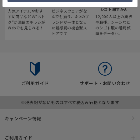
最新のお買い得情報
スーツスクエア
みんなの
シゴト服ずかん
人気アイテムやおす
ビジネスウェアがな
すめ商品などの“おト
んでも揃う、4つのブ
12,000人以上の業界
ク“が満載のチラシが
ランドが一体となっ
や職種、シーンなど
Webでも見られる！
た新感覚の複合型ス
のシゴト服の着用傾
トアです
向をデータ化。
ご利用ガイド
サポート・お問い合わせ
※税表記がないものはすべて税込み価格となります
キャンペーン情報
ご利用ガイド