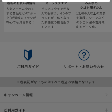
最新のお買い得情報
スーツスクエア
みんなの
シゴト服ずかん
人気アイテムやおす
ビジネスウェアがな
すめ商品などの“おト
んでも揃う、4つのブ
12,000人以上の業界
ク“が満載のチラシが
ランドが一体となっ
や職種、シーンなど
Webでも見られる！
た新感覚の複合型ス
のシゴト服の着用傾
トアです
向をデータ化。
ご利用ガイド
サポート・お問い合わせ
※税表記がないものはすべて税込み価格となります
キャンペーン情報
ご利用ガイド