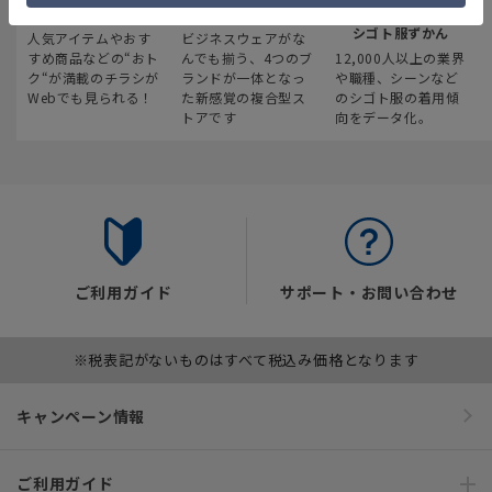
最新のお買い得情報
スーツスクエア
みんなの
シゴト服ずかん
人気アイテムやおす
ビジネスウェアがな
すめ商品などの“おト
んでも揃う、4つのブ
12,000人以上の業界
ク“が満載のチラシが
ランドが一体となっ
や職種、シーンなど
Webでも見られる！
た新感覚の複合型ス
のシゴト服の着用傾
トアです
向をデータ化。
ご利用ガイド
サポート・お問い合わせ
※税表記がないものはすべて税込み価格となります
キャンペーン情報
ご利用ガイド