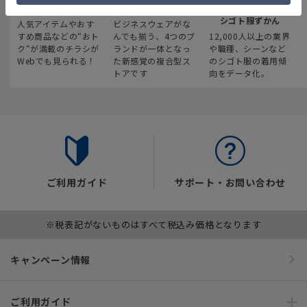
最新のお買い得情報
スーツスクエア
みんなの
シゴト服ずかん
人気アイテムやおす
ビジネスウェアがな
すめ商品などの“おト
んでも揃う、4つのブ
12,000人以上の業界
ク“が満載のチラシが
ランドが一体となっ
や職種、シーンなど
Webでも見られる！
た新感覚の複合型ス
のシゴト服の着用傾
トアです
向をデータ化。
ご利用ガイド
サポート・お問い合わせ
※税表記がないものはすべて税込み価格となります
キャンペーン情報
ご利用ガイド