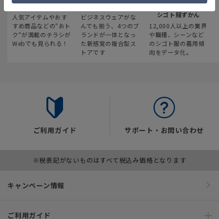
最新のお買い得情報
スーツスクエア
みんなの
シゴト服ずかん
人気アイテムやおす
ビジネスウェアがな
すめ商品などの“おト
んでも揃う、4つのブ
12,000人以上の業界
ク“が満載のチラシが
ランドが一体となっ
や職種、シーンなど
Webでも見られる！
た新感覚の複合型ス
のシゴト服の着用傾
トアです
向をデータ化。
ご利用ガイド
サポート・お問い合わせ
※税表記がないものはすべて税込み価格となります
キャンペーン情報
ご利用ガイド