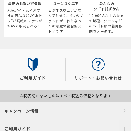
最新のお買い得情報
スーツスクエア
みんなの
シゴト服ずかん
人気アイテムやおす
ビジネスウェアがな
すめ商品などの“おト
んでも揃う、4つのブ
12,000人以上の業界
ク“が満載のチラシが
ランドが一体となっ
や職種、シーンなど
Webでも見られる！
た新感覚の複合型ス
のシゴト服の着用傾
トアです
向をデータ化。
ご利用ガイド
サポート・お問い合わせ
※税表記がないものはすべて税込み価格となります
キャンペーン情報
ご利用ガイド