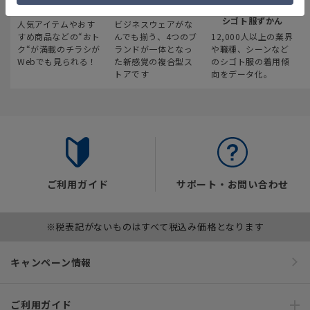
最新のお買い得情報
スーツスクエア
みんなの
シゴト服ずかん
人気アイテムやおす
ビジネスウェアがな
すめ商品などの“おト
んでも揃う、4つのブ
12,000人以上の業界
ク“が満載のチラシが
ランドが一体となっ
や職種、シーンなど
Webでも見られる！
た新感覚の複合型ス
のシゴト服の着用傾
トアです
向をデータ化。
ご利用ガイド
サポート・お問い合わせ
※税表記がないものはすべて税込み価格となります
キャンペーン情報
ご利用ガイド