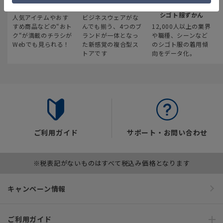
最新のお買い得情報
スーツスクエア
みんなの
シゴト服ずかん
人気アイテムやおす
ビジネスウェアがな
すめ商品などの“おト
んでも揃う、4つのブ
12,000人以上の業界
ク“が満載のチラシが
ランドが一体となっ
や職種、シーンなど
Webでも見られる！
た新感覚の複合型ス
のシゴト服の着用傾
トアです
向をデータ化。
ご利用ガイド
サポート・お問い合わせ
※税表記がないものはすべて税込み価格となります
キャンペーン情報
ご利用ガイド