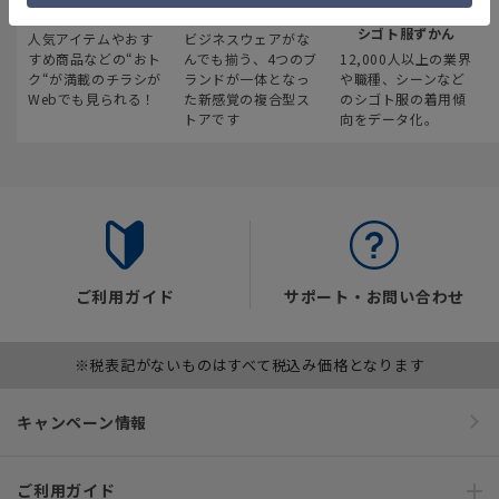
最新のお買い得情報
スーツスクエア
みんなの
シゴト服ずかん
人気アイテムやおす
ビジネスウェアがな
すめ商品などの“おト
んでも揃う、4つのブ
12,000人以上の業界
ク“が満載のチラシが
ランドが一体となっ
や職種、シーンなど
Webでも見られる！
た新感覚の複合型ス
のシゴト服の着用傾
トアです
向をデータ化。
ご利用ガイド
サポート・お問い合わせ
※税表記がないものはすべて税込み価格となります
キャンペーン情報
ご利用ガイド