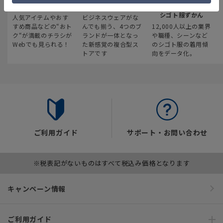
最新のお買い得情報
スーツスクエア
みんなの
シゴト服ずかん
人気アイテムやおす
ビジネスウェアがな
すめ商品などの“おト
んでも揃う、4つのブ
12,000人以上の業界
ク“が満載のチラシが
ランドが一体となっ
や職種、シーンなど
Webでも見られる！
た新感覚の複合型ス
のシゴト服の着用傾
トアです
向をデータ化。
ご利用ガイド
サポート・お問い合わせ
※税表記がないものはすべて税込み価格となります
キャンペーン情報
ご利用ガイド