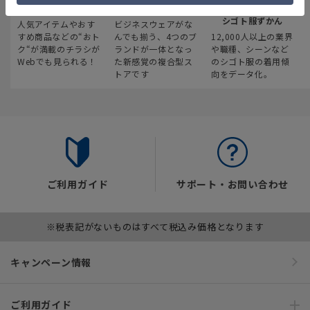
最新のお買い得情報
スーツスクエア
みんなの
シゴト服ずかん
人気アイテムやおす
ビジネスウェアがな
すめ商品などの“おト
んでも揃う、4つのブ
12,000人以上の業界
ク“が満載のチラシが
ランドが一体となっ
や職種、シーンなど
Webでも見られる！
た新感覚の複合型ス
のシゴト服の着用傾
トアです
向をデータ化。
ご利用ガイド
サポート・お問い合わせ
※税表記がないものはすべて税込み価格となります
キャンペーン情報
ご利用ガイド