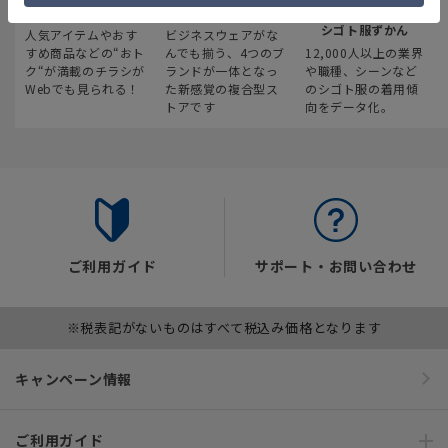
最新のお買い得情報
スーツスクエア
みんなの
シゴト服ずかん
人気アイテムやおす
ビジネスウェアがな
すめ商品などの“おト
んでも揃う、4つのブ
12,000人以上の業界
ク“が満載のチラシが
ランドが一体となっ
や職種、シーンなど
Webでも見られる！
た新感覚の複合型ス
のシゴト服の着用傾
トアです
向をデータ化。
ご利用ガイド
サポート・お問い合わせ
※税表記がないものはすべて税込み価格となります
キャンペーン情報
ご利用ガイド