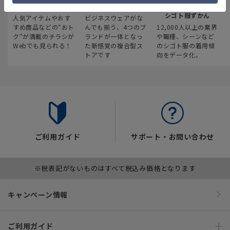
最新のお買い得情報
スーツスクエア
みんなの
シゴト服ずかん
人気アイテムやおす
ビジネスウェアがな
すめ商品などの“おト
んでも揃う、4つのブ
12,000人以上の業界
ク“が満載のチラシが
ランドが一体となっ
や職種、シーンなど
Webでも見られる！
た新感覚の複合型ス
のシゴト服の着用傾
トアです
向をデータ化。
ご利用ガイド
サポート・お問い合わせ
※税表記がないものはすべて税込み価格となります
キャンペーン情報
ご利用ガイド