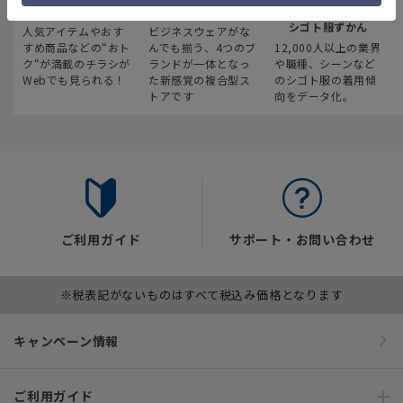
最新のお買い得情報
スーツスクエア
みんなの
シゴト服ずかん
人気アイテムやおす
ビジネスウェアがな
すめ商品などの“おト
んでも揃う、4つのブ
12,000人以上の業界
ク“が満載のチラシが
ランドが一体となっ
や職種、シーンなど
Webでも見られる！
た新感覚の複合型ス
のシゴト服の着用傾
トアです
向をデータ化。
ご利用ガイド
サポート・お問い合わせ
※税表記がないものはすべて税込み価格となります
キャンペーン情報
ご利用ガイド