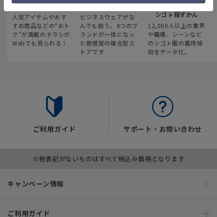
最新のお買い得情報
スーツスクエア
みんなの
シゴト服ずかん
人気アイテムやおす
ビジネスウェアがな
すめ商品などの“おト
んでも揃う、4つのブ
12,000人以上の業界
ク“が満載のチラシが
ランドが一体となっ
や職種、シーンなど
Webでも見られる！
た新感覚の複合型ス
のシゴト服の着用傾
トアです
向をデータ化。
ご利用ガイド
サポート・お問い合わせ
※税表記がないものはすべて税込み価格となります
キャンペーン情報
ご利用ガイド