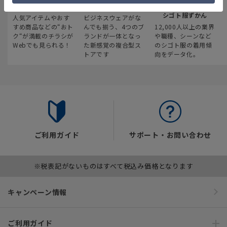
最新のお買い得情報
スーツスクエア
みんなの
シゴト服ずかん
人気アイテムやおす
ビジネスウェアがな
すめ商品などの“おト
んでも揃う、4つのブ
12,000人以上の業界
ク“が満載のチラシが
ランドが一体となっ
や職種、シーンなど
Webでも見られる！
た新感覚の複合型ス
のシゴト服の着用傾
トアです
向をデータ化。
ご利用ガイド
サポート・お問い合わせ
※税表記がないものはすべて税込み価格となります
キャンペーン情報
ご利用ガイド