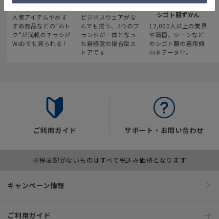
最新のお買い得情報
スーツスクエア
みんなの
シゴト服ずかん
人気アイテムやおす
ビジネスウェアがな
すめ商品などの“おト
んでも揃う、4つのブ
12,000人以上の業界
ク“が満載のチラシが
ランドが一体となっ
や職種、シーンなど
Webでも見られる！
た新感覚の複合型ス
のシゴト服の着用傾
トアです
向をデータ化。
ご利用ガイド
サポート・お問い合わせ
※税表記がないものはすべて税込み価格となります
キャンペーン情報
ご利用ガイド