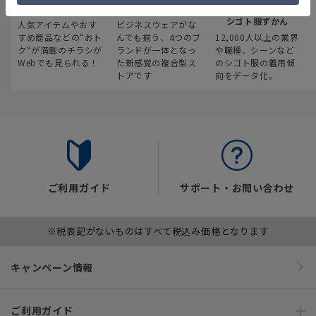
最新のお買い得情報
スーツスクエア
みんなの
シゴト服ずかん
人気アイテムやおす
ビジネスウェアがな
すめ商品などの“おト
んでも揃う、4つのブ
12,000人以上の業界
ク“が満載のチラシが
ランドが一体となっ
や職種、シーンなど
Webでも見られる！
た新感覚の複合型ス
のシゴト服の着用傾
トアです
向をデータ化。
ご利用ガイド
サポート・お問い合わせ
※税表記がないものはすべて税込み価格となります
キャンペーン情報
ご利用ガイド