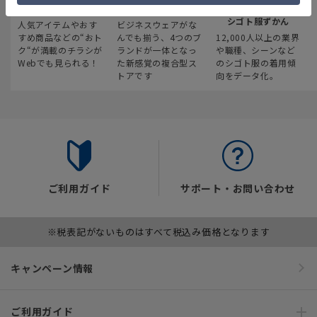
最新のお買い得情報
スーツスクエア
みんなの
シゴト服ずかん
人気アイテムやおす
ビジネスウェアがな
すめ商品などの“おト
んでも揃う、4つのブ
12,000人以上の業界
ク“が満載のチラシが
ランドが一体となっ
や職種、シーンなど
Webでも見られる！
た新感覚の複合型ス
のシゴト服の着用傾
トアです
向をデータ化。
ご利用ガイド
サポート・お問い合わせ
※税表記がないものはすべて税込み価格となります
キャンペーン情報
ご利用ガイド