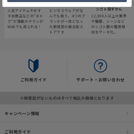
最新のお買い得情報
スーツスクエア
みんなの
シゴト服ずかん
人気アイテムやおす
ビジネスウェアがな
すめ商品などの“おト
んでも揃う、4つのブ
12,000人以上の業界
ク“が満載のチラシが
ランドが一体となっ
や職種、シーンなど
Webでも見られる！
た新感覚の複合型ス
のシゴト服の着用傾
トアです
向をデータ化。
ご利用ガイド
サポート・お問い合わせ
※税表記がないものはすべて税込み価格となります
キャンペーン情報
ご利用ガイド