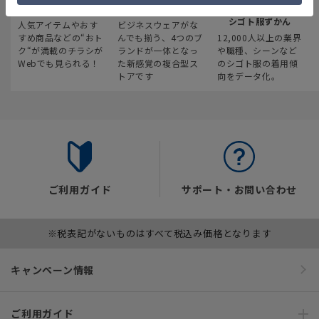
最新のお買い得情報
スーツスクエア
みんなの
シゴト服ずかん
人気アイテムやおす
ビジネスウェアがな
すめ商品などの“おト
んでも揃う、4つのブ
12,000人以上の業界
ク“が満載のチラシが
ランドが一体となっ
や職種、シーンなど
Webでも見られる！
た新感覚の複合型ス
のシゴト服の着用傾
トアです
向をデータ化。
ご利用ガイド
サポート・お問い合わせ
※税表記がないものはすべて税込み価格となります
キャンペーン情報
ご利用ガイド