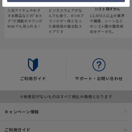
最新のお買い得情報
スーツスクエア
みんなの
シゴト服ずかん
人気アイテムやおす
ビジネスウェアがな
すめ商品などの“おト
んでも揃う、4つのブ
12,000人以上の業界
ク“が満載のチラシが
ランドが一体となっ
や職種、シーンなど
Webでも見られる！
た新感覚の複合型ス
のシゴト服の着用傾
トアです
向をデータ化。
ご利用ガイド
サポート・お問い合わせ
※税表記がないものはすべて税込み価格となります
キャンペーン情報
ご利用ガイド