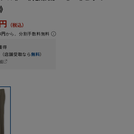
》
5円
8円
から。分割手数料無料
獲得
円（店舗受取なら
無料
）
細