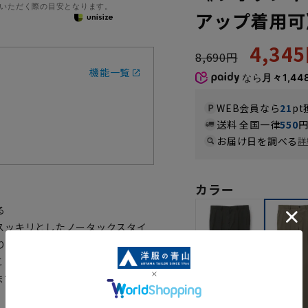
いただく際の目安となります。
アップ着用可
4,34
8,690円
機能一覧
なら
月々1,44
WEB会員なら
21
pt
送料 全国一律
550
お届け日を調べる
詳
カラー
る
スッキリとしたノータックスタイ
りずらく、様々な通勤スタイルに
ことできちっとしたスーツスタイ
まで、様々な通勤スタイルをお楽