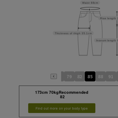
Waist
88cm
Rise length
Thickness of thigh
35.1cm
Inseam length
73
76
79
82
85
88
91
173cm 70kgRecommended
82
Find out more on your body type