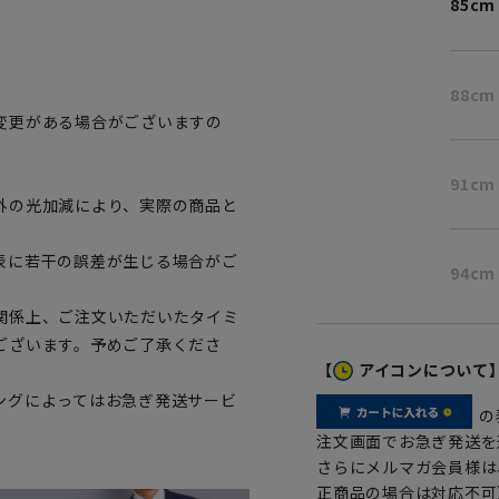
85cm
88cm
変更がある場合がございますの
。
91cm
外の光加減により、実際の商品と
表に若干の誤差が生じる場合がご
94cm
関係上、ご注文いただいたタイミ
ございます。予めご了承くださ
【
アイコンについて
ングによってはお急ぎ発送サービ
の
注文画面でお急ぎ発送を
さらにメルマガ会員様は
正商品の場合は対応不可