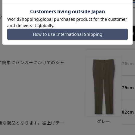
ブラック
グレ
ツとして着用いただけます。
。
173cm 
に簡単にハンガーにかけてのシャ
76cm
79cm
82cm
グレー
要な商品となります。裾上げテー