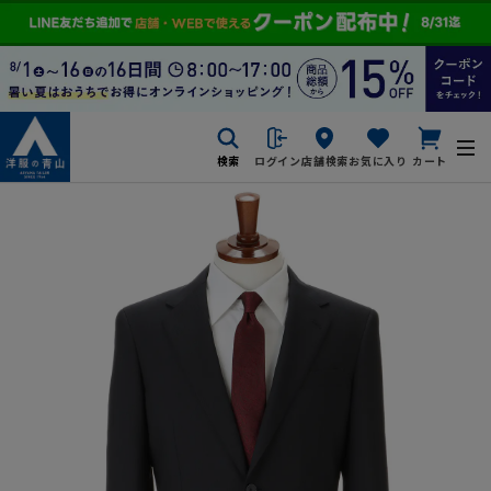
検索
ログイン
店舗検索
お気に入り
カート