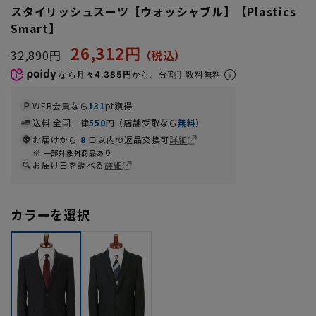
スタイリッシュスーツ【ウォッシャブル】【Plastics
Smart】
26,312円
32,890円
なら
月々4,385円
から。分割手数料無料
WEB会員なら
131
pt獲得
送料 全国一律
550
円（店舗受取なら
無料
）
お届けから
8
日以内の返品交換可
詳細
一部対象外商品あり
お届け日を調べる
詳細
カラーを選択