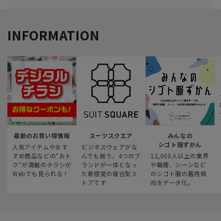
INFORMATION
最新のお買い得情報
スーツスクエア
みんなの
シゴト服ずかん
人気アイテムやおす
ビジネスウェアがな
すめ商品などの“おト
んでも揃う、4つのブ
12,000人以上の業界
ク“が満載のチラシが
ランドが一体となっ
や職種、シーンなど
Webでも見られる！
た新感覚の複合型ス
のシゴト服の着用傾
トアです
向をデータ化。