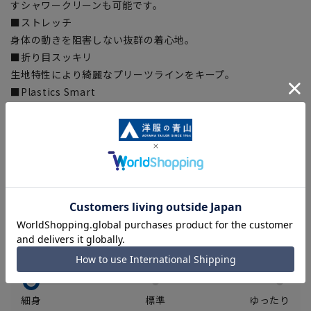
すシャワークリーンも可能です。
■ストレッチ
身体の動きを阻害しない抜群の着心地。
■折り目スッキリ
生地特性により綺麗なプリーツラインをキープ。
■Plastics Smart
この商品はリサイクル原料を使用し、プラスチック・スマート
に賛同しています。
■ECOBLUE®(100%リサイクルポリエステル)
『ECOBLUE』はマテリアルリサイクルにより、ペットボトル
を繊維へと再生しています。当製品は裏地の糸の一部に
『ECOBLUE』を使用しています。
シルエット
細身
標準
ゆったり