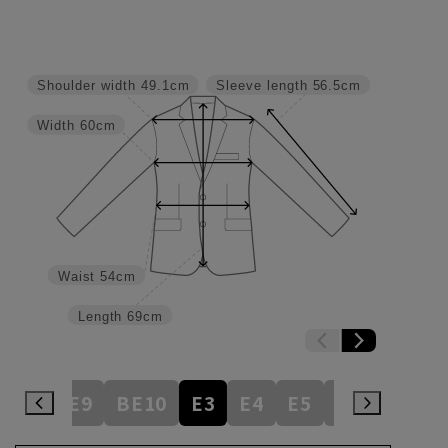
Shoulder width
49.1cm
Sleeve length
56.5cm
Width
60cm
Waist
54cm
Length
69cm
BE8
BE9
BE10
E3
E4
E5
E6
E7
E