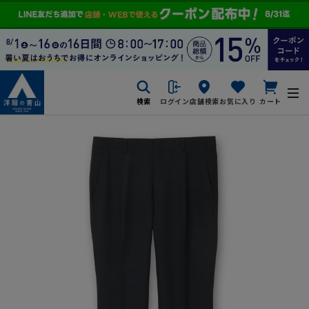
検索
ログイン
店舗検索
お気に入り
カート