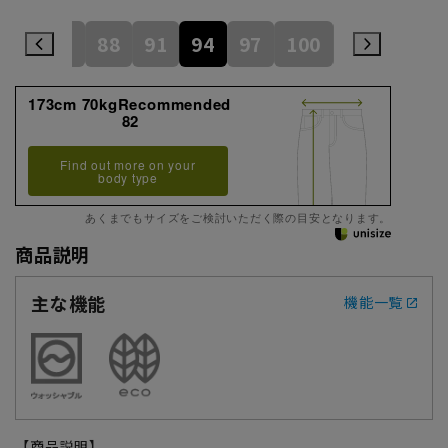
82
85
88
91
94
97
100
105
110
173cm 70kgRecommended
82
Find out more on your
body type
あくまでもサイズをご検討いただく際の目安となります。
商品説明
主な機能
機能一覧
【商品説明】