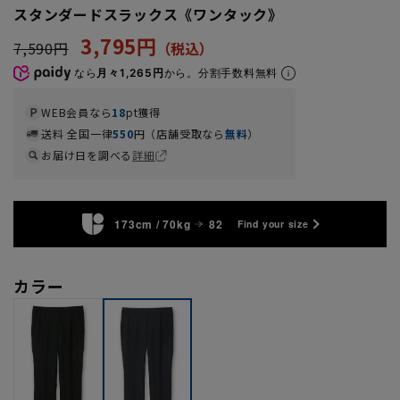
スタンダードスラックス《ワンタック》
3,795円
7,590円
なら
月々1,265円
から。分割手数料無料
WEB会員なら
18
pt獲得
送料 全国一律
550
円（店舗受取なら
無料
）
お届け日を調べる
詳細
173cm / 70kg
82
Find your size
カラー