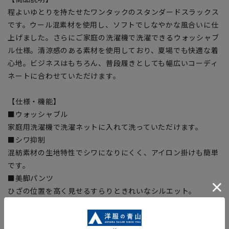
程よいゆとりを持たせたワンタックのスタンダードスラックス
です。ウール混素材を使用し、ソフトでしなやかな風合いに仕
上げました。さらにご家庭の洗濯機で洗濯できるウォッシャブ
ル仕様。清涼感のある素材を使用しており、夏場でも快適な着
心地。ビジネスはもちろん、普段履きとしても幅広いコーディ
ネートに合わせていただけます。
【仕様・機能】
■ウォッシャブル
家庭用洗濯機で洗濯ネットに入れて洗っていただけます。
■シワ抑制
混紡素材の生地特性でシワになりにくく、アイロン掛けも簡単
です。
■美脚パンツ
ひざの位置を高く見せるすらりときれいなシルエット。
■Plastics Smart
この商品はリサイクル原料を使用し、プラスチック・スマート
に賛同しています。