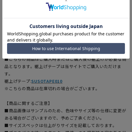
■ECOBLUE®(100%リサイクルポリエステル)
『ECOBLUE®』はマテリアルリサイクルにより、ペットボトル
を繊維へと再生しています。当製品は裏地の糸の一部に
『ECOBLUE®』を使用しています。
【シルエット】《標準》 (当社比)
■こちらの商品はご購入時またはご購入後の裾上げが必要な商
品となります。裾上げテープは当サイトでご購入いただけま
す。
裾上げテープ:
SUSOTAPE010
※こちらの商品は在庫切れの場合がございます。
【商品に関するご注意】
■商品画像はサンプルのため、色味やサイズ等の仕様に変更が
ある場合がございますので、予めご了承ください。
■サイズスペックは仕上がりサイズを記載しております。