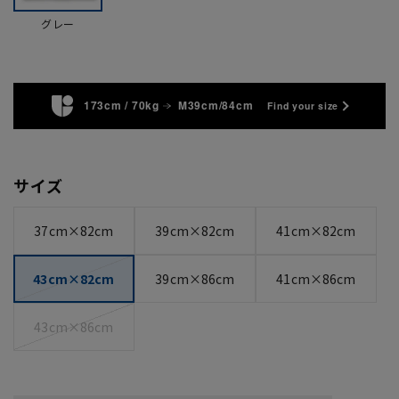
グレー
173cm / 70kg
M39cm/84cm
Find your size
サイズ
37cm×82cm
39cm×82cm
41cm×82cm
43cm×82cm
39cm×86cm
41cm×86cm
43cm×86cm