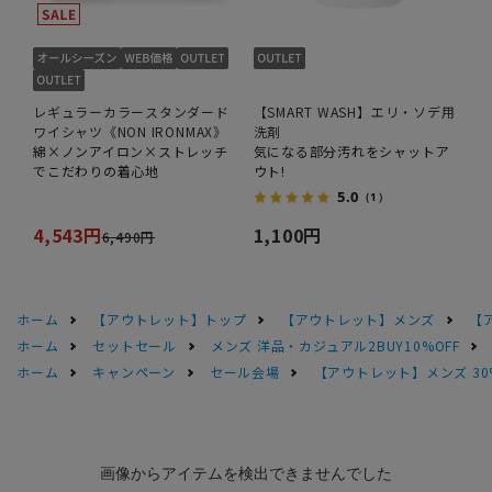
レギュラーカラースタンダード
【SMART WASH】エリ・ソデ用
ワイシャツ《NON IRONMAX》
洗剤
綿×ノンアイロン×ストレッチ
気になる部分汚れをシャットア
でこだわりの着心地
ウト!
5.0
（1）
4,543円
1,100円
6,490円
ホーム
【アウトレット】トップ
【アウトレット】メンズ
【
ホーム
セットセール
メンズ 洋品・カジュアル2BUY10%OFF
ホーム
キャンペーン
セール会場
【アウトレット】メンズ 30