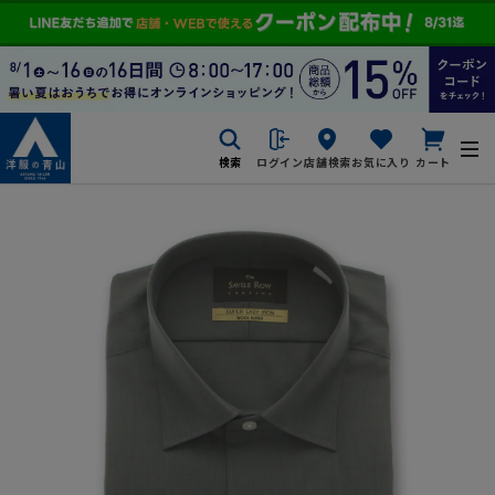
検索
ログイン
店舗検索
お気に入り
カート