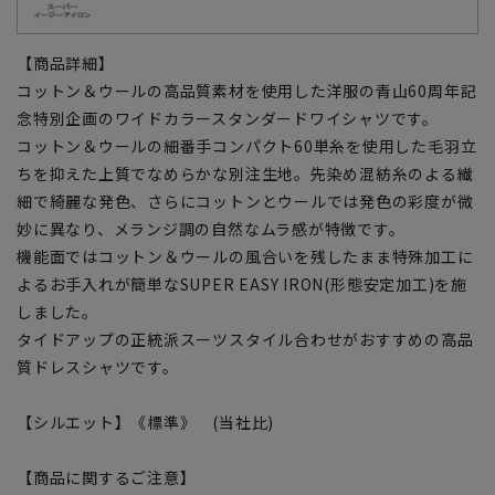
【商品詳細】
コットン＆ウールの高品質素材を使用した洋服の青山60周年記
念特別企画のワイドカラースタンダードワイシャツです。
コットン＆ウールの細番手コンパクト60単糸を使用した毛羽立
ちを抑えた上質でなめらかな別注生地。先染め混紡糸のよる繊
細で綺麗な発色、さらにコットンとウールでは発色の彩度が微
妙に異なり、メランジ調の自然なムラ感が特徴です。
機能面ではコットン＆ウールの風合いを残したまま特殊加工に
よるお手入れが簡単なSUPER EASY IRON(形態安定加工)を施
しました。
タイドアップの正統派スーツスタイル合わせがおすすめの高品
質ドレスシャツです。
【シルエット】《標準》 (当社比)
【商品に関するご注意】