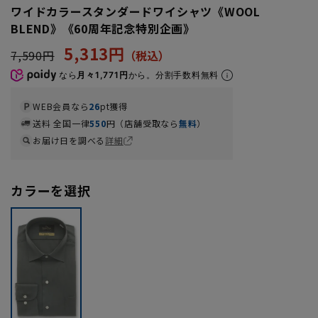
ワイドカラースタンダードワイシャツ《WOOL
BLEND》《60周年記念特別企画》
5,313円
7,590円
なら
月々1,771円
から。分割手数料無料
WEB会員なら
26
pt獲得
送料 全国一律
550
円（店舗受取なら
無料
）
お届け日を調べる
詳細
カラーを選択