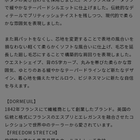
で緩やかなテーパードシルエットに仕上げました。伝統的なデ
ィテールでブリティッシュテイストを残しつつ、現代的で柔ら
かな雰囲気を表現しました。
また肩パットをなくし、芯地を変更することで表地の風合いを
損なわない軽くて柔らかくソフトな風合いに仕上げ、毛芯を延
長した廻し毛芯にすることで構築的な肩回りを表現しました。
ウエストシェイプ、背のS字カーブ、丸みを帯びた柔らかな雰
囲気、ゆとりのある緩やかなテーパードラインなど新たなデザ
イン、着心地を備えたサビルロウ、ビジネスマンに新たな自信
を与えます。
【DORMEUIL】
1842年フランスにて繊維商として創業したブランド。英国の
伝統と格式にフランスのエスプリとエレガンスを融合させたコ
レクションで世界中のテーラーから愛されています。
【FREEDOM STRETCH】