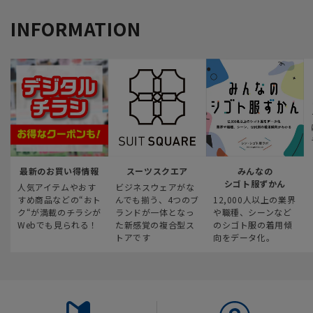
INFORMATION
最新のお買い得情報
スーツスクエア
みんなの
シゴト服ずかん
人気アイテムやおす
ビジネスウェアがな
すめ商品などの“おト
んでも揃う、4つのブ
12,000人以上の業界
ク“が満載のチラシが
ランドが一体となっ
や職種、シーンなど
Webでも見られる！
た新感覚の複合型ス
のシゴト服の着用傾
トアです
向をデータ化。