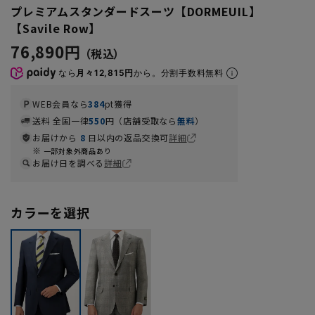
プレミアムスタンダードスーツ【DORMEUIL】
【Savile Row】
76,890円
なら
月々12,815円
から。分割手数料無料
WEB会員なら
384
pt獲得
送料 全国一律
550
円（店舗受取なら
無料
）
お届けから
8
日以内の返品交換可
詳細
一部対象外商品あり
お届け日を調べる
詳細
カラーを選択