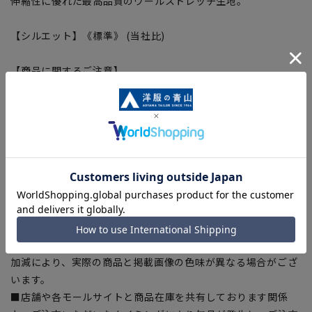
伸縮性に優れた最高品質のウールストレッチ生地。
【シルエット】《標準》 (当社比)
【商品に関するご注意】
■商品画像はサンプルのため、色味やサイズ等の仕様に変更が
ある場合がございますので、予めご了承ください。
■ゆとり感には個人差があります。サイズ表を確認の上、ご購
入の目安としてご利用ください。
■生地や仕様・デザインにより、着用感や実際のサイズ表に若
干の誤差が生じる場合がございます。予めご了承ください。
■サイズスペックは仕上がりサイズを記載しております。一
部、商品現物におすすめサイズ(ヌードサイズ)を記載している
商品もございます。
■ブラウザやお使いのモニター環境、また撮影時の室内外の光
加減により、実際の商品と掲載画像の色味が異なる場合がござ
います。
■店舗や各モールサイトと商品在庫を共有しております関係