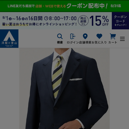
検索
ログイン
店舗検索
お気に入り
カート