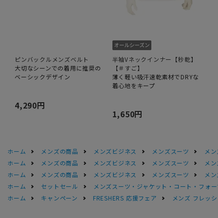
ピンバックルメンズベルト
半袖Vネックインナー【秒乾】
大切なシーンでの着用に推奨の
【＃すご】
ベーシックデザイン
薄く軽い吸汗速乾素材でDRYな
着心地をキープ
4,290円
1,650円
ホーム
メンズの商品
メンズビジネス
メンズスーツ
メン
ホーム
メンズの商品
メンズビジネス
メンズスーツ
メン
ホーム
メンズの商品
メンズビジネス
メンズスーツ
メン
ホーム
セットセール
メンズスーツ・ジャケット・コート・フォーマル
ホーム
キャンペーン
FRESHERS 応援フェア
メンズ フレッシ