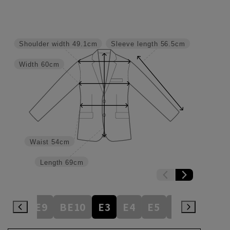
Shoulder width
49.1cm
Sleeve length
56.5cm
Width
60cm
Waist
54cm
Length
69cm
BE8
BE9
BE10
E3
E4
E5
E6
E7
E