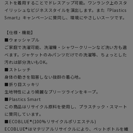
ストを着用することでドレスアップ可能。ワンランク上のスタ
イリッシュなビジネススタイルを演出します。また『Plastics
Smart』キャンペーンに賛同し、環境にやさしいスーツです。
【仕様・機能】
■ウォッシャブル
ご家庭で洗濯可能、洗濯機・シャワークリーンなど洗い方も選
べます。ジャケットのみパンツだけでの洗濯等、ちょっとした
汚れは部分洗いもOK。
■ストレッチ
身体の動きを阻害しない抜群の着心地。
■折り目スッキリ
生地特性により綺麗なプリーツラインをキープ。
■Plastics Smart
この商品はリサイクル原料を使用し、プラスチック・スマート
に賛同しています。
■ECOBLUE®(100%リサイクルポリエステル)
ECOBLUE®はマテリアルリサイクルにより、ペットボトルを繊