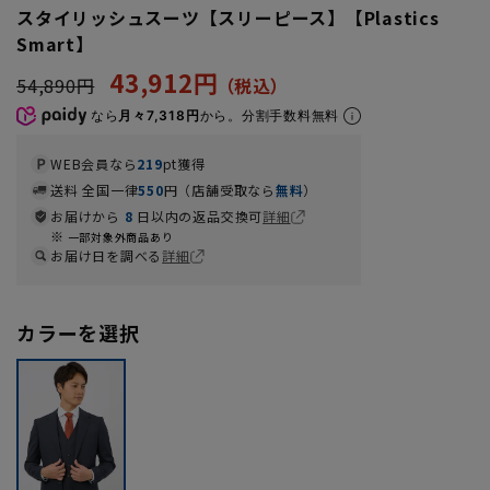
スタイリッシュスーツ【スリーピース】【Plastics
Smart】
43,912円
54,890円
なら
月々7,318円
から。分割手数料無料
WEB会員なら
219
pt獲得
送料 全国一律
550
円（店舗受取なら
無料
）
お届けから
8
日以内の返品交換可
詳細
一部対象外商品あり
お届け日を調べる
詳細
カラーを選択