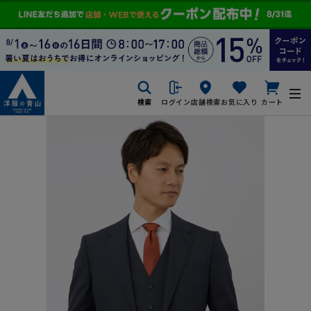
検索
ログイン
店舗検索
お気に入り
カート