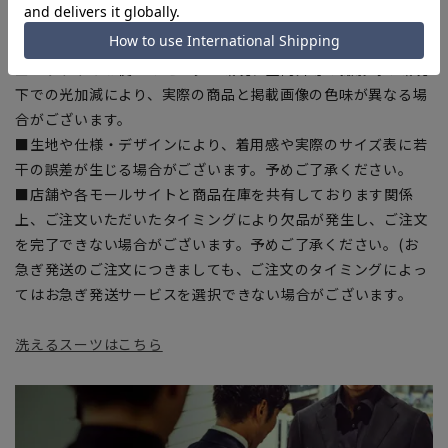
■ゆとり感には個人差があります。サイズ表を確認の上、ご購
入の目安としてご利用ください。
■ブラウザやお使いのモニター環境、室内外等の撮影時の環境
下での光加減により、実際の商品と掲載画像の色味が異なる場
合がございます。
■生地や仕様・デザインにより、着用感や実際のサイズ表に若
干の誤差が生じる場合がございます。予めご了承ください。
■店舗や各モールサイトと商品在庫を共有しております関係
上、ご注文いただいたタイミングにより欠品が発生し、ご注文
を完了できない場合がございます。予めご了承ください。(お
急ぎ発送のご注文につきましても、ご注文のタイミングによっ
てはお急ぎ発送サービスを選択できない場合がございます。
洗えるスーツはこちら