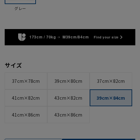
グレー
173cm / 70kg
M39cm/84cm
Find your size
サイズ
37cm×78cm
39cm×80cm
37cm×82cm
41cm×82cm
43cm×82cm
39cm×84cm
41cm×86cm
43cm×86cm