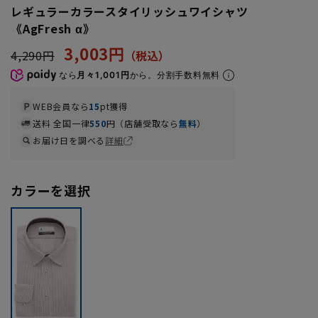
レギュラーカラースタイリッシュワイシャツ
《AgFresh α》
3,003円
4,290円
なら
月々1,001円
から。分割手数料無料
WEB会員なら
15
pt獲得
送料 全国一律
550
円（店舗受取なら
無料
）
お届け日を調べる
詳細
カラーを選択