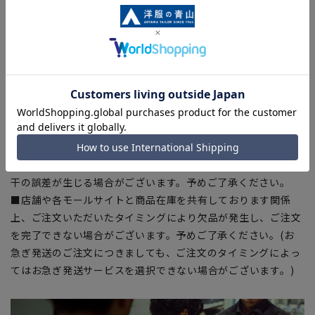
【シルエット】《細め(スッキリ)》(当社比)
【商品に関するご注意】
■ゆとり感には個人差があります。サイズ表を確認の上、ご購
入の目安としてご利用ください。
■ブラウザやお使いのモニター環境、室内外等の撮影時の環境
下での光加減により、実際の商品と掲載画像の色味が異なる場
合がございます。
■生地や仕様・デザインにより、着用感や実際のサイズ表に若
干の誤差が生じる場合がございます。予めご了承ください。
■店舗や各モールサイトと商品在庫を共有しております関係
上、ご注文いただいたタイミングにより欠品が発生し、ご注文
を完了できない場合がございます。予めご了承ください。(お
急ぎ発送のご注文につきましても、ご注文のタイミングによっ
てはお急ぎ発送サービスを選択できない場合がございます。)