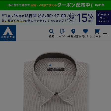
検索
ログイン
店舗検索
お気に入り
カート