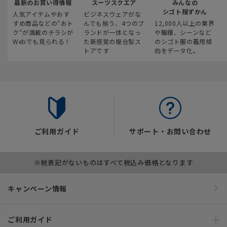
最新のお買い得情報
スーツスクエア
みんなの
シゴト服ずかん
人気アイテムやおす
ビジネスウェアがな
すめ商品などの“おト
んでも揃う、4つのブ
12,000人以上の業界
ク“が満載のチラシが
ランドが一体となっ
や職種、シーンなど
Webでも見られる！
た新感覚の複合型ス
のシゴト服の着用傾
トアです
向をデータ化。
ご利用ガイド
サポート・お問い合わせ
※税表記がないものはすべて税込み価格となります
キャンペーン情報
ご利用ガイド