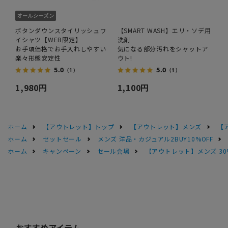
ボタンダウンスタイリッシュワ
【SMART WASH】エリ・ソデ用
イシャツ【WEB限定】
洗剤
お手頃価格でお手入れしやすい
気になる部分汚れをシャットア
楽々形態安定性
ウト!
5.0
5.0
（1）
（1）
1,980円
1,100円
ホーム
【アウトレット】トップ
【アウトレット】メンズ
【
ホーム
セットセール
メンズ 洋品・カジュアル2BUY10%OFF
ホーム
キャンペーン
セール会場
【アウトレット】メンズ 30