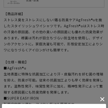
【商品詳細】
ストレス臭をストレスにしない!着る防臭ケアAgFresh®αを施
したスタイリッシュワイシャツです。AgFresh®αはストレス時
の汗臭の原因菌、その他の臭いの原因菌にも優れた防臭効果が
あります。襟裏は汚れが目立ちづらい別生地を使用し、デザイ
ンのアクセントに。家庭洗濯も可能で、形態安定加工によりシ
ワになりづらくアイロンがけも簡単です。
【仕様・機能】
■AgFresh®α
生地表面に特殊な抗菌加工により汗・皮脂汚れを好む菌の増殖
を抑え、防臭が可能。従来の抗菌加工よりも早く効果を発揮し
ます。温熱性発汗、味覚性発汗に加え、精神性発汗によって繁
殖する原因菌にも防臭効果を発揮します。
■SUPER EASY IRON
形態安定性に優れ、アイロン掛けも簡単です。