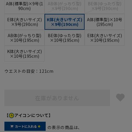
A体(標準型)×9号(1
AB体(がっちり型)
BE体(ゆったり型)
90cm)
×9号(190cm)
×9号(190cm)
E体(大きいサイズ)
K体(大きいサイズ)
A体(標準型)×10号
×9号(190cm)
×9号(190cm)
(195cm)
AB体(がっちり型)
BE体(ゆったり型)
E体(大きいサイズ)
×10号(195cm)
×10号(195cm)
×10号(195cm)
K体(大きいサイズ)
×10号(195cm)
ウエストの目安：
121
cm
在庫がありません
【
アイコンについて】
の表示の商品は、