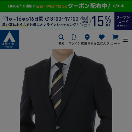
検索
ログイン
店舗検索
お気に入り
カート