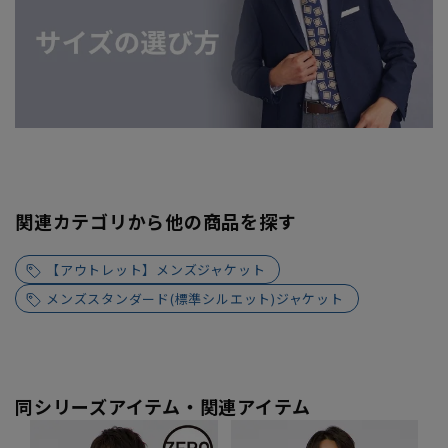
関連カテゴリから他の商品を探す
【アウトレット】メンズジャケット
メンズスタンダード(標準シルエット)ジャケット
同シリーズアイテム・関連アイテム