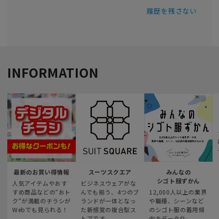
履歴を残さない
INFORMATION
最新のお買い得情報
スーツスクエア
みんなの
シゴト服ずかん
人気アイテムやおす
ビジネスウェアがな
すめ商品などの“おト
んでも揃う、4つのブ
12,000人以上の業界
ク“が満載のチラシが
ランドが一体となっ
や職種、シーンなど
Webでも見られる！
た新感覚の複合型ス
のシゴト服の着用傾
トアです
向をデータ化。