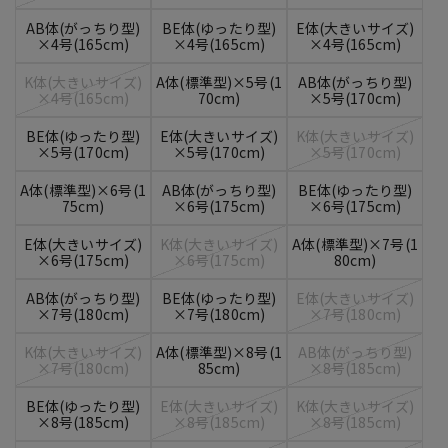
AB体(がっちり型)
BE体(ゆったり型)
E体(大きいサイズ)
×4号(165cm)
×4号(165cm)
×4号(165cm)
K体(大きいサイズ)
A体(標準型)×5号(1
AB体(がっちり型)
×4号(165cm)
70cm)
×5号(170cm)
BE体(ゆったり型)
E体(大きいサイズ)
K体(大きいサイズ)
×5号(170cm)
×5号(170cm)
×5号(170cm)
A体(標準型)×6号(1
AB体(がっちり型)
BE体(ゆったり型)
75cm)
×6号(175cm)
×6号(175cm)
E体(大きいサイズ)
K体(大きいサイズ)
A体(標準型)×7号(1
×6号(175cm)
×6号(175cm)
80cm)
AB体(がっちり型)
BE体(ゆったり型)
E体(大きいサイズ)
×7号(180cm)
×7号(180cm)
×7号(180cm)
K体(大きいサイズ)
A体(標準型)×8号(1
AB体(がっちり型)
×7号(180cm)
85cm)
×8号(185cm)
BE体(ゆったり型)
E体(大きいサイズ)
K体(大きいサイズ)
×8号(185cm)
×8号(185cm)
×8号(185cm)