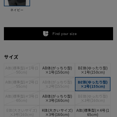
ネイビー
Find your size
サイズ
A体(標準型)×1号(1
AB体(がっちり型)
BE体(ゆったり型)
50cm)
×1号(150cm)
×1号(150cm)
A体(標準型)×2号(1
AB体(がっちり型)
BE体(ゆったり型)
55cm)
×2号(155cm)
×2号(155cm)
A体(標準型)×3号(1
AB体(がっちり型)
BE体(ゆったり型)
60cm)
×3号(160cm)
×3号(160cm)
E体(大きいサイズ)
K体(大きいサイズ)
A体(標準型)×4号(1
×3号(160cm)
×3号(160cm)
65cm)