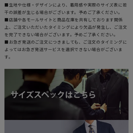
■生地や仕様・デザインにより、着用感や実際のサイズ表に若
干の誤差が生じる場合がございます。予めご了承ください。
■店舗や各モールサイトと商品在庫を共有しております関係
上、ご注文いただいたタイミングにより欠品が発生し、ご注文
を完了できない場合がございます。予めご了承ください。
■お急ぎ発送のご注文につきましても、ご注文のタイミングに
よってはお急ぎ発送サービスを選択できない場合がございま
す。