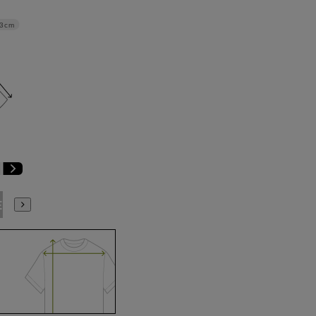
3cm
E3
BE4
BE5
BE6
BE7
BE8
YA4
YA5
YA6