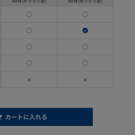
AB体(がっちり型)
BE体(ゆったり型)
✕
✕
カートに入れる