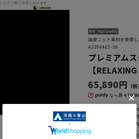
いただく際の目安となります。
国産ニット素材を使用し
A23V4463-39
プレミアムス
【RELAXING
65,890円
なら
月々10,9
WEB会員なら
329
p
送料 全国一律
550
お届けから
8
日以内
一部対象外商品あり
お届け日を調べる
詳
機能一覧