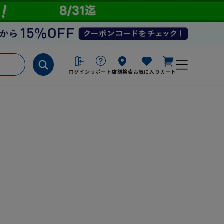
ログイン
サポート
店舗検索
お気に入り
カート