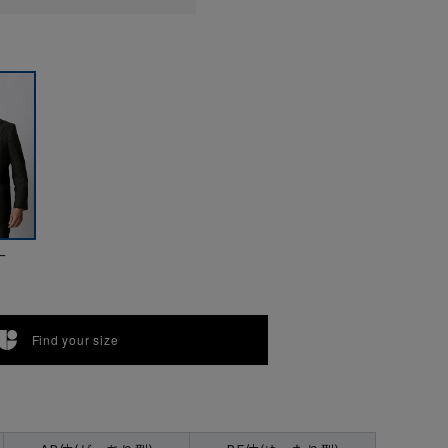
ー
Find your size