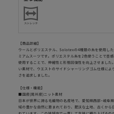
【商品詳細】
ウールとポリエステル、Solotexの4種類の糸を使用
ミアムスーツです。ポリエステル糸を2色使うことで杢感を
使用することで、伸縮性と形態回復性を向上させました
い素材で、ウエストのサイドシャーリングゴム仕様によ
さを追求しました。
【仕様・機能】
■国産(尾州産)ニット素材
日本が世界に誇る毛織物の名産地で、愛知県西部~岐阜
域の豊かな自然に恵まれており、肥沃な土地、古くから
れています。この地域内で一貫して生地に織り上げるの