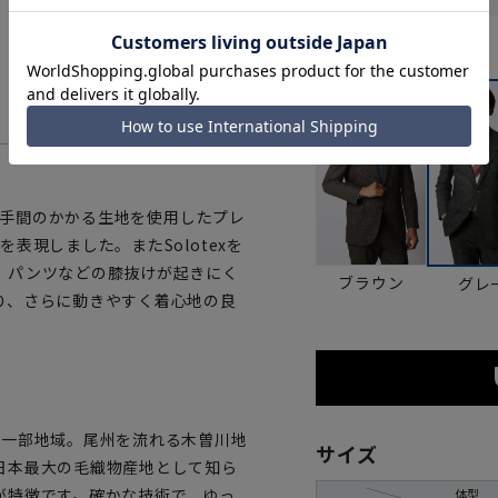
カラー
した手間のかかる生地を使用したプレ
表現しました。またSolotexを
。パンツなどの膝抜けが起きにく
ブラウン
グレ
り、さらに動きやすく着心地の良
県一部地域。尾州を流れる木曽川地
サイズ
日本最大の毛織物産地として知ら
が特徴です。確かな技術で、ゆっ
体型