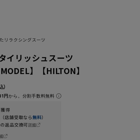
たリラクシングスーツ
タイリッシュスーツ
 MODEL】【HILTON】
81円
から。分割手数料無料
t獲得
円（店舗受取なら
無料
）
の返品交換可
詳細
細