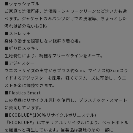
■ウォッシャブル
ご家庭で洗濯可能、洗濯機・シャワークリーンなど洗い方も選
べます。ジャケットのみパンツだけでの洗濯等、ちょっとした
汚れは部分洗いもOK。
■ストレッチ
身体の動きを阻害しない抜群の着心地。
■折り目スッキリ
生地特性により、綺麗なプリーツラインをキープ。
■アジャスター
ウエストサイズの実寸からプラス約3cm、マイナス約3cmスラ
イドするアジャスターを採用。軽くてスムーズに可動し、ウエ
ストを楽に調整できます。
■Plastics Smart
この商品はリサイクル原料を使用し、プラスチック・スマート
に賛同しています。
■ECOBLUE®(100%リサイクルポリエステル)
『ECOBLUE®』はマテリアルリサイクルにより、ペットボトル
を繊維へと再生しています。当製品は裏地の糸の一部に