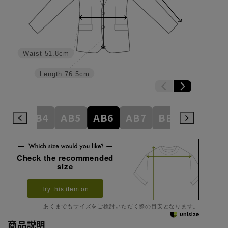
Waist
51.8cm
Length
76.5cm
AB3
AB4
AB5
AB6
AB7
BE3
BE4
Check the recommended
size
Try this item on
あくまでもサイズをご検討いただく際の目安となります。
商品説明