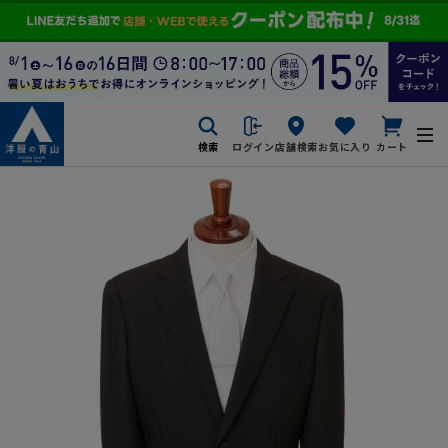
検索
ログイン
店舗検索
お気に入り
カート