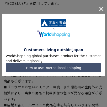
『ECOBLUE®』を使用しています。
【シルエット】《ゆったり》 (当社比)
【商品に関するご注意】
■商品画像はサンプルのため、色味やサイズ等の仕様に変更が
ある場合がございますので、予めご了承ください。
■ゆとり感には個人差があります。サイズ表を確認の上、ご購
入の目安としてご利用ください。
■生地や仕様・デザインにより、着用感や実際のサイズ表に若
干の誤差が生じる場合がございます。予めご了承ください。
■サイズスペックは仕上がりサイズを記載しております。一
部、商品現物におすすめサイズ(ヌードサイズ)を記載している
商品もございます。
■ブラウザやお使いのモニター環境、また撮影時の室内外の光
加減により、実際の商品と掲載画像の色味が異なる場合がござ
います。
■店舗や各モールサイトと商品在庫を共有しております関係