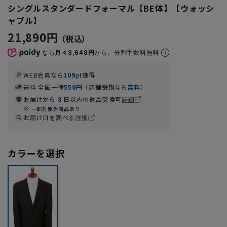
シングルスタンダードフォーマル【BE体】【ウォッシ
ャブル】
21,890円
なら
月々3,648円
から。分割手数料無料
WEB会員なら
109
pt獲得
送料 全国一律
550
円（店舗受取なら
無料
）
お届けから
8
日以内の返品交換可
詳細
一部対象外商品あり
お届け日を調べる
詳細
カラーを選択